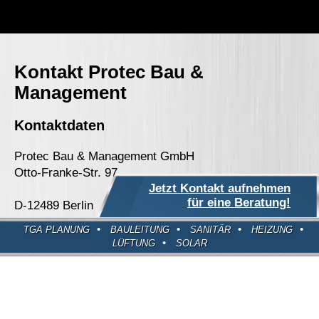
Kontakt Protec Bau &
Management
Kontaktdaten
Protec Bau & Management GmbH
Otto-Franke-Str. 97
Jetzt Kontakt aufnehmen
für eine Beratung!
D-12489 Berlin
•
•
•
•
TGA PLANUNG
BAULEITUNG
SANITÄR
HEIZUNG
•
LÜFTUNG
SOLAR
Tel:
030-586-896-38
Mobil:
0152-320-226-11
EMail:
info@protec-bau.de